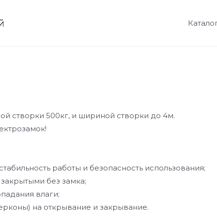
й
Катало
й створки 500кг, и шириной створки до 4м.
лектрозамок!
табильность работы и безопасность использования;
закрытыми без замка;
падания влаги;
ерконы) на открывание и закрывание.