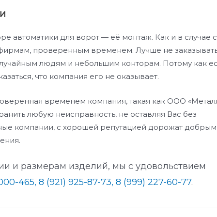
ки
е автоматики для ворот — её монтаж. Как и в случае с
 фирмам, проверенным временем. Лучше не заказыват
случайным людям и небольшим конторам. Потому как е
заться, что компания его не оказывает.
роверенная временем компания, такая как ООО «Метал
транить любую неисправность, не оставляя Вас без
упные компании, с хорошей репутацией дорожат добрым
ения.
ции и размерам изделий, мы с удовольствием
3000-465,
8 (921) 925-87-73
,
8 (999) 227-60-77
.