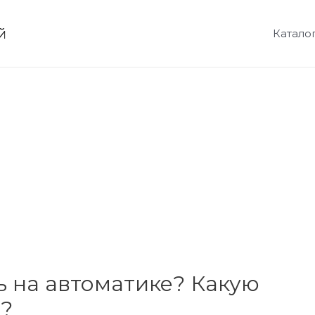
й
Катало
ь на автоматике? Какую
ь?