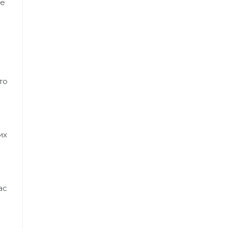
ре
то
их
ас