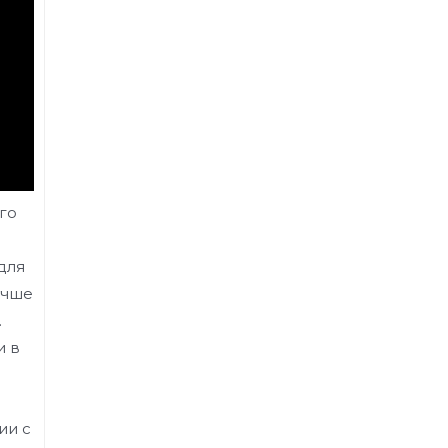
го
для
учше
.
и в
ии с