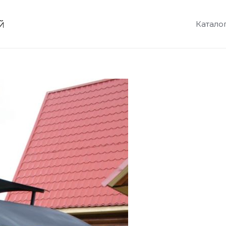
й
Катало