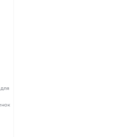
 для
енок